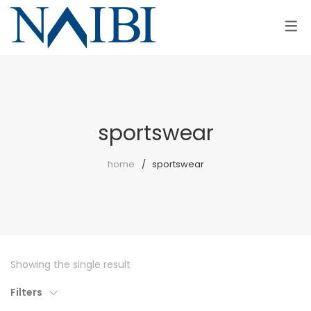
COLLEZIONI
AZIENDA
AZIENDA
DONNA
PUNTO VENDITA
UOMO
sportswear
home
sportswear
Showing the single result
Filters